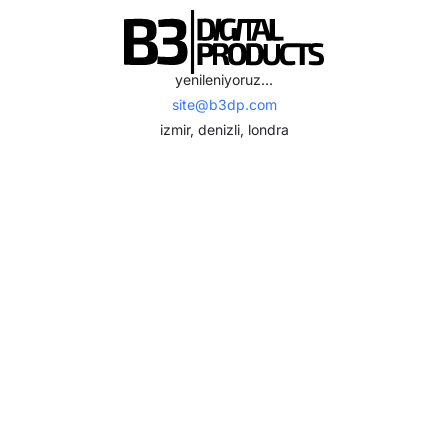
yenileniyoruz…
site@b3dp.com
izmir, denizli, londra